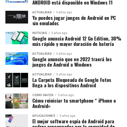
ANDROID está disponible en Windows 11
ACTUALIDAD
5 años ago
Ya puedes jugar juegos de Android en PC
sin emulador.
NOTICIAS
5 años ago
Google anuncia Android 12 Go Edition, 30%
más rápido y mayor duración de batería
ACTUALIDAD
5 años ago
Google anuncio que en 2022 traerá los
juegos de Android a Windows
ACTUALIDAD
5 años ago
La Carpeta Bloqueada de Google Fotos
llega a los dispositivos Android
CÓMO HACER
5 años ago
Cómo reiniciar tu smartphone “ iPhone o
Android»
APLICACIONES
5 años ago
El mejor software espía de Android para
padres preocupados por la seguridad de