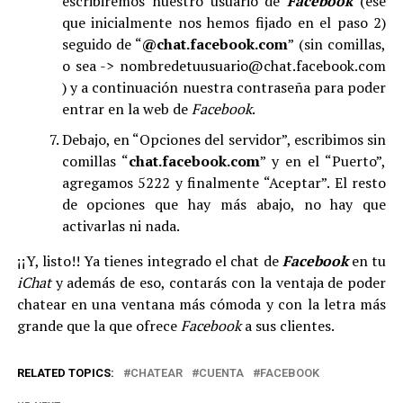
escribiremos nuestro usuario de
Facebook
(ése
que inicialmente nos hemos fijado en el paso 2)
seguido de “
@chat.facebook.com
” (sin comillas,
o sea -> nombredetuusuario@chat.facebook.com
) y a continuación nuestra contraseña para poder
entrar en la web de
Facebook
.
Debajo, en “Opciones del servidor”, escribimos sin
comillas “
chat.facebook.com
” y en el “Puerto”,
agregamos 5222 y finalmente “Aceptar”. El resto
de opciones que hay más abajo, no hay que
activarlas ni nada.
¡¡Y, listo!! Ya tienes integrado el chat de
Facebook
en tu
iChat
y además de eso, contarás con la ventaja de poder
chatear en una ventana más cómoda y con la letra más
grande que la que ofrece
Facebook
a sus clientes.
RELATED TOPICS:
CHATEAR
CUENTA
FACEBOOK