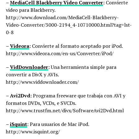
–
MediaCell Blackberry Video Converter
:
Convierte
video para Blackberry.
http://www.download.com/MediaCell-Blackberry-
Video-Converter/3000-2194_4-10710000.html?tag=lst-
0-8
–
Videora
:
Convierte al formato aceptado por iPod.
http://www.videora.com/en-us/Converter/iPod/
–
VidDownloader
:
Una herramienta simple para
convertir a DivX y AVIs.
http://www.viddownloader.com/
– Avi2Dvd:
Programa freeware que trabaja con AVI y
formatos DVDs, VCDs, e SVCDs.
http://www.trustfm.net/divx/SoftwareAvi2Dvd.html
–
iSquint
: Para usuarios de Mac iPod.
http://www.isquint.org/