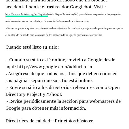
accidentalmente el rastreador Googlebot. Visite
http://www.robotstxt.org/wc/faq.html
(sólo disponible en inglés) para obtener respuestas a las preguntas
más frecuentes sobre los robots y cómo controlarlos cuando visiten su sitio.
.- Si su compañía adquiere un sistema de administración de contenido, asegúrese de que éste pueda exportar
el contenido de modo que las arañas de los motores de búsqueda puedan rastrear su sitio.
Cuando esté listo su sitio:
.- Cuando su sitio esté online, envíelo a Google desde
aquí: http://www.google.com/addurl.html.
Asegúrese de que todos los sitios que deben conocer
.-
sus páginas sepan que su sitio está online.
.- Envíe su sitio a los directorios relevantes como Open
Directory Project y Yahoo!.
.- Revise periódicamente la sección para webmasters de
Google para obtener más información.
Directrices de calidad – Principios básicos: