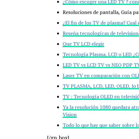
¿Cómo escoger una LED TV ? conoc
Resoluciones de pantalla, Guía p
¿El fin de los TV de plasma? Cual
Reseña tecnologícas de televisi
Que TV LCD elegir
Tecnología Plasma, LCD o LED ¿Cu
LED TV vs LCD TV vs NEO PDP T
Laser TV en comparación con OL
TV PLASMA, LCD, LED, OLED, lo b
TV : Tecnología OLED en televisi
Ya la resolución 1080 quedara atr
Vision
Todo lo que hay que saber sobre l
[/gn_box]