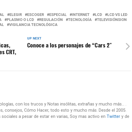
AL
ELEGIR
ESCOGER
ESPECIAL
INTERNET
LCD
LCD VS LED
A
PLASMO O LCD
REGULACIÓN
TECNOLOGÍA
TELEVISIÓNSION
AL
VIGILANCIA TECNOLÓGICA
UP NEXT
icas,
Conoce a los personajes de “Cars 2″
es CRT,
nologías, con los trucos y Notas insólitas, extrañas y mucho más... .
es, consejos, Cómo Hacer, todo esto y mucho más. Desde el 2005.
 sociales a pesar de estar en varias, Soy mas activo en
Twitter
y de