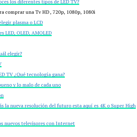
es los diferentes tipos de LED TV?
ara comprar una Tv HD , 720p, 1080p, 1080i
 elegir plasma o LCD
ones LED, OLED, AMOLED
ál elegir?
V
ED TV ¿Qué tecnología gana?
ueno y lo malo de cada uno
ón
ás la nueva resolución del futuro esta aquí es 4K o Super High
os nuevos televisores con Internet