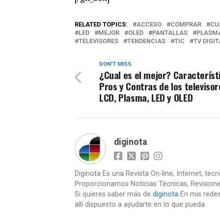
RELATED TOPICS:
ACCESO
COMPRAR
CU
LED
MEJOR
OLED
PANTALLAS
PLASM
TELEVISORES
TENDENCIAS
TIC
TV DIGIT
DON'T MISS
¿Cual es el mejor? Característ
Pros y Contras de los televisor
LCD, Plasma, LED y OLED
diginota
Diginota Es una Revista On-line, Internet, tec
Proporcionamos Noticias Técnicas, Revision
Si quieres saber más de
diginota
En mis redes
allí dispuesto a ayudarte en lo que pueda.