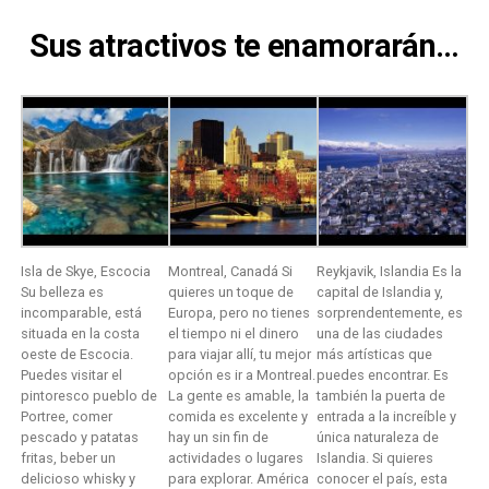
Sus atractivos te enamorarán…
Isla de Skye, Escocia
Montreal, Canadá Si
Reykjavik, Islandia Es la
Su belleza es
quieres un toque de
capital de Islandia y,
incomparable, está
Europa, pero no tienes
sorprendentemente, es
situada en la costa
el tiempo ni el dinero
una de las ciudades
oeste de Escocia.
para viajar allí, tu mejor
más artísticas que
Puedes visitar el
opción es ir a Montreal.
puedes encontrar. Es
pintoresco pueblo de
La gente es amable, la
también la puerta de
Portree, comer
comida es excelente y
entrada a la increíble y
pescado y patatas
hay un sin fin de
única naturaleza de
fritas, beber un
actividades o lugares
Islandia. Si quieres
delicioso whisky y
para explorar. América
conocer el país, esta