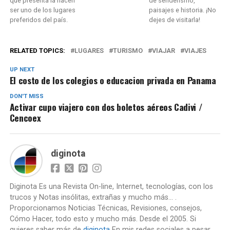
que presenta la hacen
de senderismo,
ser uno de los lugares
paisajes e historia. ¡No
preferidos del país.
dejes de visitarla!
RELATED TOPICS:
LUGARES
TURISMO
VIAJAR
VIAJES
UP NEXT
El costo de los colegios o educacion privada en Panama
DON'T MISS
Activar cupo viajero con dos boletos aéreos Cadivi /
Cencoex
diginota
Diginota Es una Revista On-line, Internet, tecnologías, con los
trucos y Notas insólitas, extrañas y mucho más... .
Proporcionamos Noticias Técnicas, Revisiones, consejos,
Cómo Hacer, todo esto y mucho más. Desde el 2005. Si
quieres saber más de
diginota
En mis redes sociales a pesar