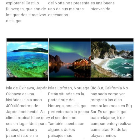
explorar el Castillo
del Norte nos presenta
es una buena
Dunvegan, que son de
uno de sus mejores
bienvenida.
los grandes atractivos
escenarios.
del lugar.
Isla de Okinawa, Japón
Islas Lofoten, Noruega
Big Sur, California No
Okinawa es una
Están situadas en la
hay nada como ver
histórica isla a unos
parte norte de
romper a las olas
400 kilómetros de
Noruega, son el lugar
contra las rocas en Big
Japón continental. Su
perfecto para la pesca
Sur. Es un gran lugar
clima tropical hace que
y el senderismo.
para relajarse, ir de
sea un lugar ideal para
También cuenta con
campamento y realizar
bucear, caminar y
algunos de los
caminatas. Es de las
pasar el rato en la
paisajes más
playas menos