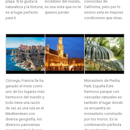
playa. Si te gusta la
increíbles del mundo,
conocidas de
naturaleza y la historia,
es una vista que no te
California, pero por lo
es el lugar perfecto
quieres perder.
mismo está en mejores
para ti.
condiciones que otras.
Córcega, Francia Se ha
Monasterio de Piedra
ganado el mote como
Park, España Este
uno de los lugares más
hermoso parque con
hermosos del mundo y
cascadas naturales es
todo tiene una razón
también el lugar donde
de ser, es una isla en el
se encuentra un
Mediterráneo con
monasterio construido
diversa geografía, los
por los moros. Es la
diversos panoramas
combinación perfecta