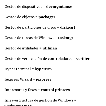
Gestor de dispositivos =
devmgmt.msc
Gestor de objetos =
packager
Gestor de particiones de disco =
diskpart
Gestor de tareas de Windows =
taskmgr
Gestor de utilidades =
utilman
Gestor de verificación de controladores =
verifier
HyperTerminal =
hypertrm
Iexpress Wizard =
iexpress
Impresoras y faxes =
control printers
Infra-estructura de gestión de Windows =
wmimgmt.msc