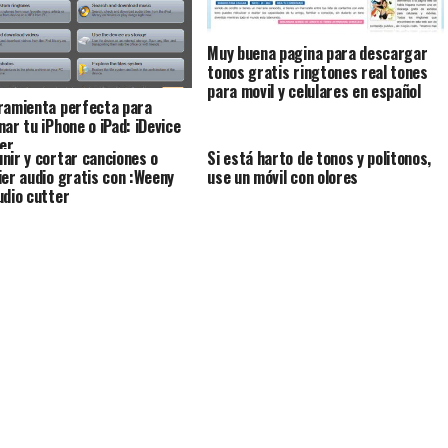
Muy buena pagina para descargar
tonos gratis ringtones real tones
para movil y celulares en español
ramienta perfecta para
nar tu iPhone o iPad: iDevice
er
nir y cortar canciones o
Si está harto de tonos y politonos,
ier audio gratis con :Weeny
use un móvil con olores
udio cutter