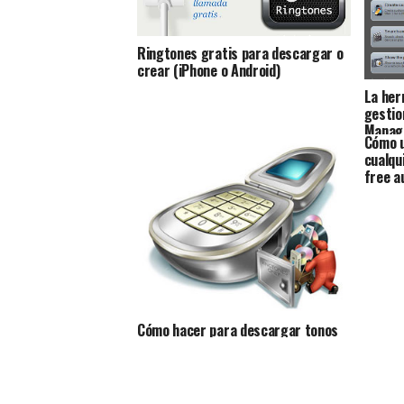
Ringtones gratis para descargar o
crear (iPhone o Android)
La her
gestio
Manag
Cómo u
cualqu
free a
Cómo hacer para descargar tonos
ringtones, Gratis para tu teléfono
celular o móvil