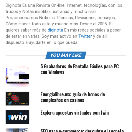
Diginota Es una Revista On-line, Internet, tecnologías, con los
trucos y Notas insólitas, extrañas y mucho más... .
Proporcionamos Noticias Técnicas, Revisiones, consejos,
Cómo Hacer, todo esto y mucho más. Desde el 2005. Si
quieres saber más de
diginota
En mis redes sociales a pesar
de estar en varias, Soy mas activo en
Twitter
y de allí
dispuesto a ayudarte en lo que pueda.
YOU MAY LIKE
5 Grabadores de Pantalla Fáciles para PC
con Windows
Energialibre.mx: guía de bonos de
cumpleaños en casinos
Explora apuestas virtuales con 1win
SEO para e-commerce: descubre el secreto