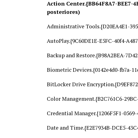
Action Center.{BB64F8A7-BEE7-
posteriores)
Administrative Tools.{D20EA4E1-39
AutoPlay.{9C60DE1E-E5FC-40f4-A48
Backup and Restore.{B98A2BEA-7D42
Biometric Devices.{0142e4d0-fb7a-11
BitLocker Drive Encryption.{D9EF8
Color Management.{B2C761C6-29BC-
Credential Manager.{1206F5F1-0569
Date and Time.{E2E7934B-DCE5-43C