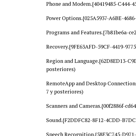
Phone and Modem.{40419485-C444-45
Power Options.{025A5937-A6BE-468
Programs and Features.{7b81be6a-ce
Recovery.{9FE63AFD-59CF-4419-9775
Region and Language.{62D8ED13-C9
posteriores)
RemoteApp and Desktop Connection
7 y posteriores)
Scanners and Cameras.{00f2886f-cd64
Sound.{F2DDFC82-8F12-4CDD-B7DC-
Speech Recognition.{58E3C745-D971-