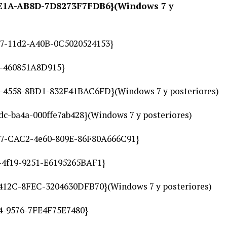
4E1A-AB8D-7D8273F7FDB6}(Windows 7 y
57-11d2-A40B-0C5020524153}
7-460851A8D915}
-4558-8BD1-832F41BAC6FD}(Windows 7 y posteriores)
dc-ba4a-000ffe7ab428}(Windows 7 y posteriores)
727-CAC2-4e60-809E-86F80A666C91}
4f19-9251-E6195265BAF1}
-412C-8FEC-3204630DFB70}(Windows 7 y posteriores)
4-9576-7FE4F75E7480}