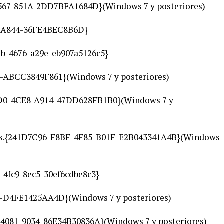
67-851A-2DD7BFA1684D}(Windows 7 y posteriores)
6-A844-36FE4BEC8B6D}
2b-4676-a29e-eb907a5126c5}
-ABCC3849F861}(Windows 7 y posteriores)
D0-4CE8-A914-47DD628FB1B0}(Windows 7 y
s.{241D7C96-F8BF-4F85-B01F-E2B043341A4B}(Windows
-4fc9-8ec5-30ef6cdbe8c3}
D4FE1425AA4D}(Windows 7 y posteriores)
4081-9034-86E34B30836A}(Windows 7 y posteriores)