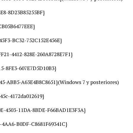
8E8-8D23B85255BF}
CB05B6477EEE}
-45F3-BC32-752C152E456E}
FF21-4412-828E-260A8728E7F1}
15-8FE3-607E7D5D10B3}
45-ABB5-A63E4B8C8651}(Windows 7 y posteriores)
b45c-4172da012619}
0E-4503-11DA-8BDE-F66BAD1E3F3A}
A-4AA6-B0DF-C8681F69341C}