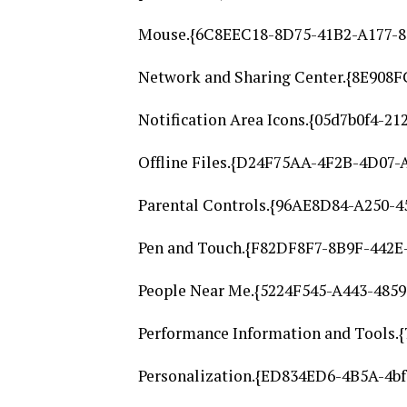
Mouse.{6C8EEC18-8D75-41B2-A177-
Network and Sharing Center.{8E90
Notification Area Icons.{05d7b0f4-21
Offline Files.{D24F75AA-4F2B-4D07
Parental Controls.{96AE8D84-A250-
Pen and Touch.{F82DF8F7-8B9F-442E
People Near Me.{5224F545-A443-48
Performance Information and Tools
Personalization.{ED834ED6-4B5A-4b