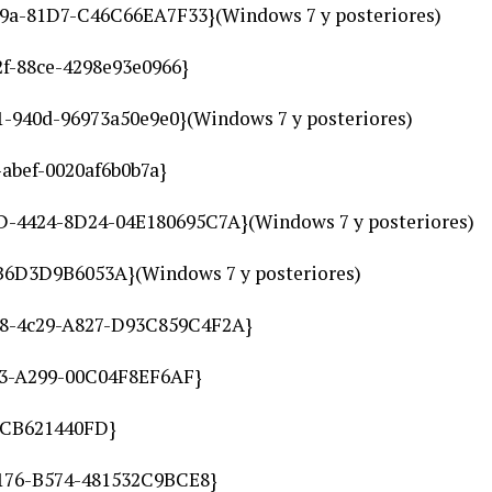
09a-81D7-C46C66EA7F33}(Windows 7 y posteriores)
2f-88ce-4298e93e0966}
1-940d-96973a50e9e0}(Windows 7 y posteriores)
abef-0020af6b0b7a}
D-4424-8D24-04E180695C7A}(Windows 7 y posteriores)
B6D3D9B6053A}(Windows 7 y posteriores)
4F8-4c29-A827-D93C859C4F2A}
d3-A299-00C04F8EF6AF}
0CB621440FD}
4176-B574-481532C9BCE8}