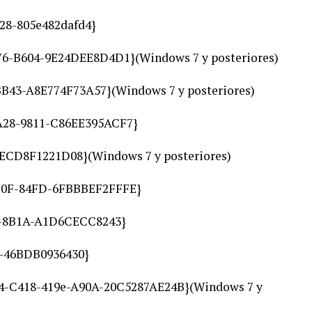
f28-805e482dafd4}
76-B604-9E24DEE8D4D1}(Windows 7 y posteriores)
43-A8E774F73A57}(Windows 7 y posteriores)
4A28-9811-C86EE395ACF7}
-ECD8F1221D08}(Windows 7 y posteriores)
410F-84FD-6FBBBEF2FFFE}
26-8B1A-A1D6CECC8243}
0-46BDB0936430}
154-C418-419e-A90A-20C5287AE24B}(Windows 7 y