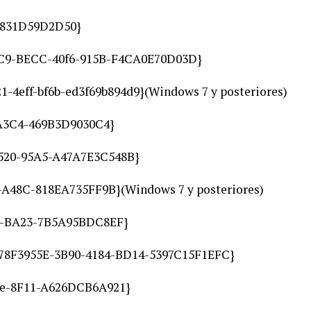
8831D59D2D50}
8FC9-BECC-40f6-915B-F4CA0E70D03D}
21-4eff-bf6b-ed3f69b894d9}(Windows 7 y posteriores)
-A3C4-469B3D9030C4}
4520-95A5-A47A7E3C548B}
-A48C-818EA735FF9B}(Windows 7 y posteriores)
59-BA23-7B5A95BDC8EF}
.{78F3955E-3B90-4184-BD14-5397C15F1EFC}
fe-8F11-A626DCB6A921}