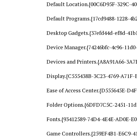
Default Location.{00C6D95F-329C-4
Default Programs.{17cd9488-1228-4b
Desktop Gadgets.{37efd44d-ef8d-41b
Device Manager.{74246bfc-4c96-11d0-
Devices and Printers.{A8A91A66-3A7
Display.{C555438B-3C23-4769-A71F-
Ease of Access Center.{D555645E-D
Folder Options.{6DFD7C5C-2451-11
Fonts.{93412589-74D4-4E4E-AD0E-E
Game Controllers.{259EF4B1-E6C9-