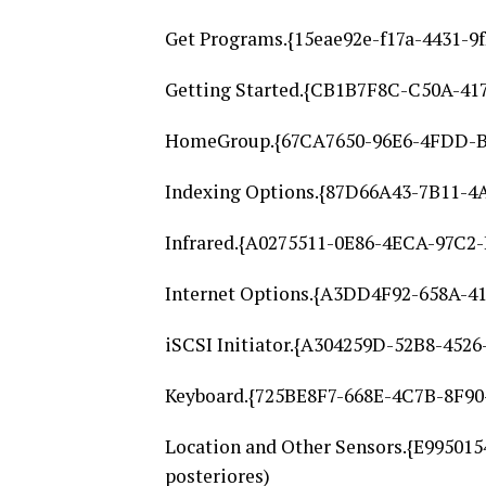
Get Programs.{15eae92e-f17a-4431-9
Getting Started.{CB1B7F8C-C50A-41
HomeGroup.{67CA7650-96E6-4FDD-BB
Indexing Options.{87D66A43-7B11-
Infrared.{A0275511-0E86-4ECA-97C2
Internet Options.{A3DD4F92-658A-
iSCSI Initiator.{A304259D-52B8-45
Keyboard.{725BE8F7-668E-4C7B-8F9
Location and Other Sensors.{E9950
posteriores)