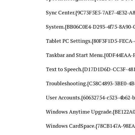
Sync Center.{9C73F5E5-7AE7-4E32-A
System.{BB06C0E4-D293-4f75-8A90-
Tablet PC Settings.{80F3F1D5-FECA
Taskbar and Start Menu.{0DF44EAA-
Text to Speech.{D17D1D6D-CC3F-48
Troubleshooting.{C58C4893-3BE0-4B
User Accounts.{60632754-c523-4b62-
Windows Anytime Upgrade.{BE122A
Windows CardSpace.{78CB147A-98E