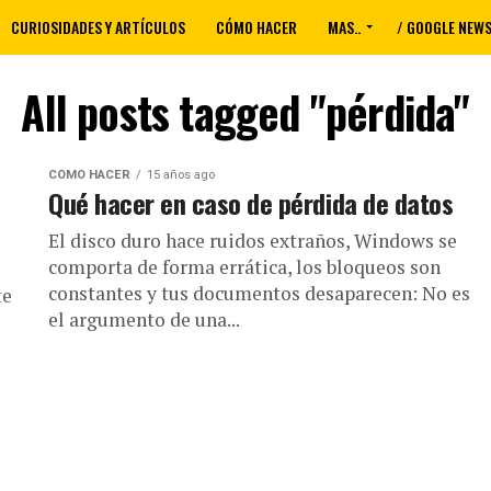
CURIOSIDADES Y ARTÍCULOS
CÓMO HACER
MAS..
/ GOOGLE NEW
All posts tagged "pérdida"
CÓMO HACER
15 años ago
Qué hacer en caso de pérdida de datos
El disco duro hace ruidos extraños, Windows se
comporta de forma errática, los bloqueos son
constantes y tus documentos desaparecen: No es
te
el argumento de una...