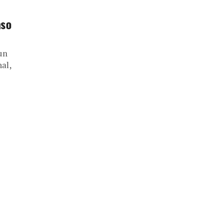
aso
un
al,