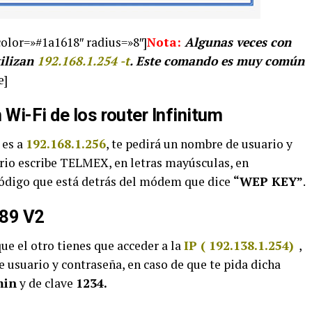
olor=»#1a1618″ radius=»8″]
Nota:
Algunas veces con
tilizan
192.168.1.254 -t
. Este comando es muy común
e]
 Wi-Fi de los router Infinitum
 es a
192.168.1.256
, te pedirá un nombre de usuario y
rio escribe TELMEX, en letras mayúsculas, en
código que está detrás del módem que dice
“WEP KEY”
.
89 V2
ue el otro tienes que acceder a la
IP ( 192.138.1.254)
,
 usuario y contraseña, en caso de que te pida dicha
min
y de clave
1234.