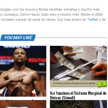
nologías, con los trucos y Notas insólitas, extrañas y mucho más... .
es, consejos, Cómo Hacer, todo esto y mucho más. Desde el 2005.
 sociales a pesar de estar en varias, Soy mas activo en
Twitter
y de
YOU MAY LIKE
Así funciona el Sistema Marginal de
Divisas (Simadi)
lebridades que mas dinero
nado el 2015