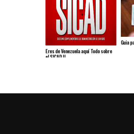
Guia p
Eres de Venezuela aquí Todo sobre
el SICAD II