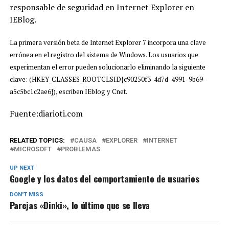
responsable de seguridad en Internet Explorer en
IEBlog.
La primera versión beta de Internet Explorer 7 incorpora una clave
errónea en el registro del sistema de Windows. Los usuarios que
experimentan el error pueden solucionarlo eliminando la siguiente
clave: (HKEY_CLASSES_ROOTCLSID{c90250f3-4d7d-4991-9b69-
a5c5bc1c2ae6}), escriben IEblog y Cnet.
Fuente:diarioti.com
RELATED TOPICS:
CAUSA
EXPLORER
INTERNET
MICROSOFT
PROBLEMAS
UP NEXT
Google y los datos del comportamiento de usuarios
DON'T MISS
Parejas «Dinki», lo último que se lleva