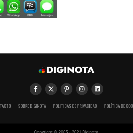
laza su mensajero para
d y iPhone
TACTO
SOBRE DIGINOTA
POLITICAS DE PRIVACIDAD
POLÍTICA DE COO
Copyright © 2005 - 2021 Diginota.