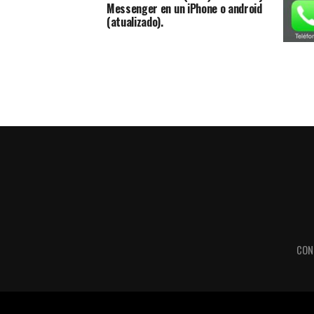
Messenger en un iPhone o android
(atualizado).
BBM ap
Androi
CON