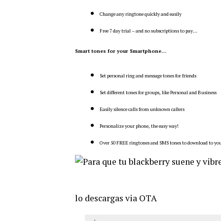
Change any ringtone quickly and easily
Free 7 day trial – and no subscriptions to pay…
Smart tones for your Smartphone…
Set personal ring and message tones for friends
Set different tones for groups, like Personal and Business
Easily silence calls from unknown callers
Personalize your phone, the easy way!
Over 50 FREE ringtones and SMS tones to download to yo
lo descargas via OTA