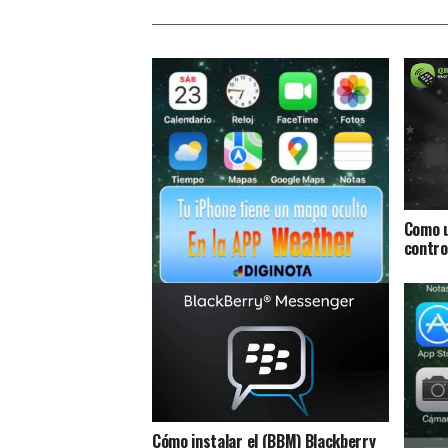
Como u
contro
Tu iPhone puede revelar
exactamente dónde y cuándo lloverá
en un mapa oculto
Cómo instalar el (BBM) Blackberry