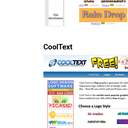
CoolText