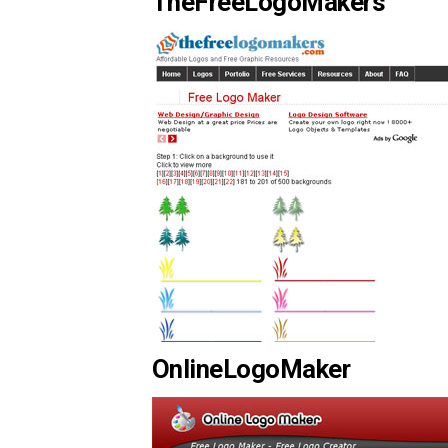
TheFreeLogoMakers
OnlineLogoMaker