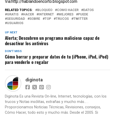
Via:http://hablandoencorto.blogspot.com
RELATED TOPICS:
BLOQUEO
COMO HACER
DATOS
GRATIS
HACER
INTERNET
MEJORES
PUEDE
SEGURIDAD
SOBRE
TOP
TRUCOS
TWITTER
USUARIOS
UP NEXT
Alerta; Descubren un programa malicioso capaz de
desactivar los antivirus
DON'T MISS
Cómo borrar y preparar datos de tu (iPhone, iPad, iPod)
para venderlo o regalar
diginota
Diginota Es una Revista On-line, Internet, tecnologías, con los
trucos y Notas insólitas, extrañas y mucho más... .
Proporcionamos Noticias Técnicas, Revisiones, consejos,
Cómo Hacer, todo esto y mucho más. Desde el 2005. Si