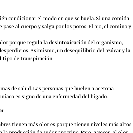
én condicionar el modo en que se huela. Si una comida
 pase al cuerpo y salga por los poros. El ajo, el comino y
olor porque regula la desintoxicación del organismo,
esperdicios. Asimismo, un desequilibrio del azúcar y la
l tipo de transpiración.
mas de salud. Las personas que huelen a acetona
oníaco es signo de una enfermedad del hígado.
or
mbres tienen más olor es porque tienen niveles más altos
a la producción de sudor apocrino. Pero, a veces, el olor