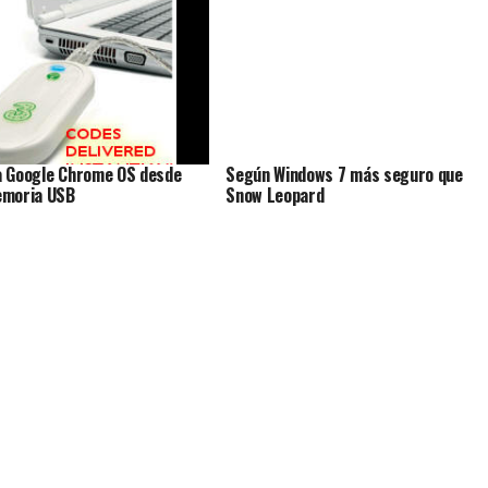
 Google Chrome OS desde
Según Windows 7 más seguro que
emoria USB
Snow Leopard
quear o liberar los modem
 gratis fácil y rápido ( guía
al ) Huawei