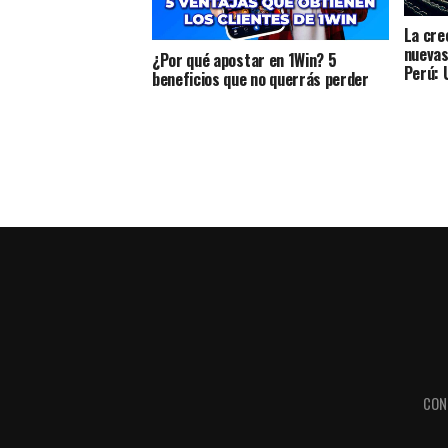
La cre
nuevas
¿Por qué apostar en 1Win? 5
Perú: 
beneficios que no querrás perder
CON