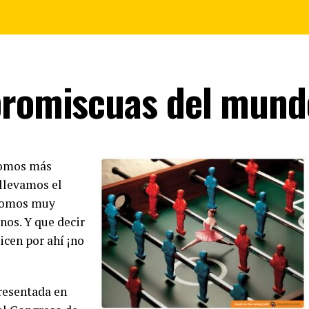
promiscuas del mund
 somos más
 llevamos el
 somos muy
nos. Y que decir
cen por ahí ¡no
resentada en