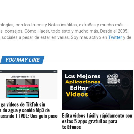
nologías, con los trucos y Notas insólitas, extrañas y mucho más... .
es, consejos, Cómo Hacer, todo esto y mucho más. Desde el 2005.
 sociales a pesar de estar en varias, Soy mas activo en
Twitter
y de
YOU MAY LIKE
ga videos de TikTok sin
 de agua y sonido Mp3 de
Edita videos fácil y rápidamente con
 usando TTVDL: Una guía paso
estas 5 apps gratuitas para
teléfonos