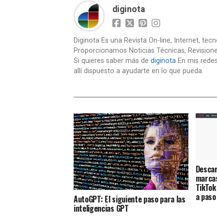
diginota
Diginota Es una Revista On-line, Internet, tec
Proporcionamos Noticias Técnicas, Revision
Si quieres saber más de
diginota
En mis redes
allí dispuesto a ayudarte en lo que pueda.
Descar
marcas
TikTok
a paso
AutoGPT: El siguiente paso para las
inteligencias GPT