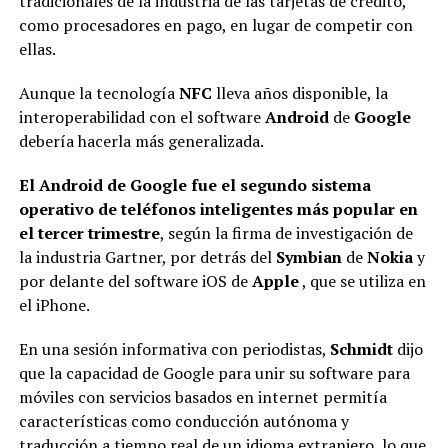
tradicionales de la industria de las tarjetas de crédito,
como procesadores en pago, en lugar de competir con
ellas.
Aunque la tecnología
NFC
lleva años disponible, la
interoperabilidad con el software
Android
de
Google
debería hacerla más generalizada.
El Android de Google fue el segundo sistema
operativo de teléfonos inteligentes más popular en
el tercer trimestre
, según la firma de investigación de
la industria Gartner, por detrás del
Symbian
de
Nokia
y
por delante del software iOS de
Apple
, que se utiliza en
el iPhone.
En una sesión informativa con periodistas,
Schmidt
dijo
que la capacidad de Google para unir su software para
móviles con servicios basados en internet permitía
características como conducción autónoma y
traducción a tiempo real de un idioma extranjero, lo que