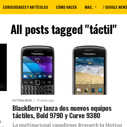
CURIOSIDADES Y ARTÍCULOS
CÓMO HACER
MAS..
/ GOOGLE NEW
All posts tagged "táctil"
ACTUALIDAD
15 años ago
BlackBerry lanza dos nuevos equipos
táctiles, Bold 9790 y Curve 9380
s
La multinacional canadiense Research In Motion