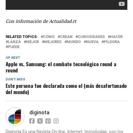
Con información de Actualidad.rt
RELATED TOPICS:
CÓMO
CREAN
CURIOSIDADES
HACER
LANZA
MEJOR
MEJORES
MUNDO
NUEVA
PÍLDORA
PUEDE
UP NEXT
Apple vs. Samsung: el combate tecnológico round a
round
DON'T MISS
Este persona fue declarada como el (más desafortunado
del mundo)
diginota
Diginota Es una Revista On-line, Internet, tecnologías, con los