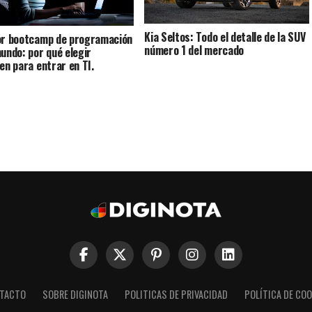
Kia Seltos: Todo el detalle de la SUV
or bootcamp de programación
número 1 del mercado
mundo: por qué elegir
Ten para entrar en TI.
TACTO
SOBRE DIGINOTA
POLITICAS DE PRIVACIDAD
POLÍTICA DE COO