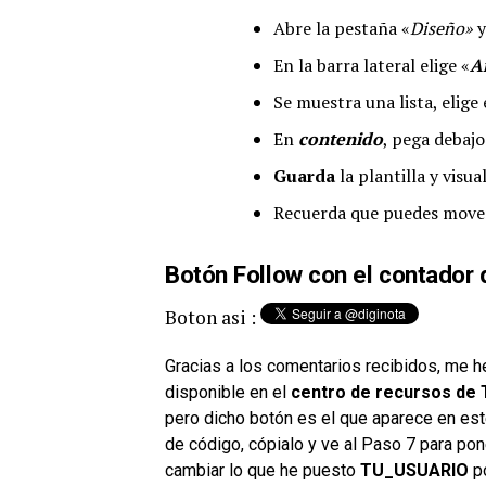
Abre la pestaña «
Diseño»
y
En la barra lateral elige «
A
Se muestra una lista, elig
En
contenido
, pega debajo
Guarda
la plantilla y visual
Recuerda que puedes mover 
Botón Follow con el contador
Boton asi :
Gracias a los comentarios recibidos, me h
disponible en el
centro de recursos de 
pero dicho botón es el que aparece en est
de código, cópialo y ve al Paso 7 para pone
cambiar lo que he puesto
TU_USUARIO
po