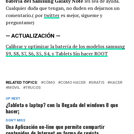
batería del Samsung Galaxy Note
les sea de ayuda.
Cualquier duda que tengan, no duden en dejarnos un
comentario.( por
twitter
es mejor, sigueme y
preguntame)
— ACTUALIZACIÓN —
Calibrar y optimizar la batería de los modelos samsung
S9, S8, S7, S6, S5, S4, y Tablets Sin hacer ROOT
RELATED TOPICS:
CÓMO
COMO HACER
GRATIS
HACER
MÓVIL
TRUCOS
UP NEXT
¿Tableta o laptop? con la llegada del windows 8 que
hacer¡
DON'T MISS
Una Aplicación on-line que permite compartir
contenidos de Internet en forma de revista