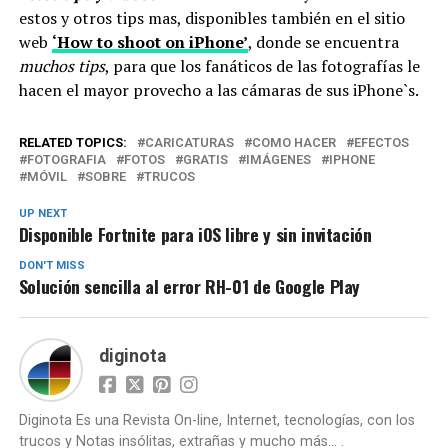
estos y otros tips mas, disponibles también en el sitio
web
‘How to shoot on iPhone’
, donde se encuentra
muchos tips
, para que los fanáticos de las fotografías le
hacen el mayor provecho a las cámaras de sus iPhone`s.
RELATED TOPICS:
CARICATURAS
COMO HACER
EFECTOS
FOTOGRAFIA
FOTOS
GRATIS
IMÁGENES
IPHONE
MÓVIL
SOBRE
TRUCOS
UP NEXT
Disponible Fortnite para iOS libre y sin invitación
DON'T MISS
Solución sencilla al error RH-01 de Google Play
diginota
Diginota Es una Revista On-line, Internet, tecnologías, con los
trucos y Notas insólitas, extrañas y mucho más... .