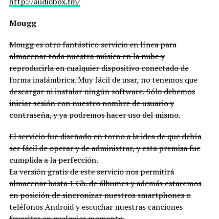
http://audiobox.fm/
Mougg
Mougg es otro fantástico servicio en línea para
almacenar toda nuestra música en la nube y
reproducirla en cualquier dispositivo conectado de
forma inalámbrica. Muy fácil de usar, no tenemos que
descargar ni instalar ningún software. Sólo debemos
iniciar sesión con nuestro nombre de usuario y
contraseña, y ya podremos hacer uso del mismo.
El servicio fue diseñado en torno a la idea de que debía
ser fácil de operar y de administrar, y esta premisa fue
cumplida a la perfección.
La versión gratis de este servicio nos permitirá
almacenar hasta 1 Gb. de álbumes y además estaremos
en posición de sincronizar nuestros smartphones o
teléfonos Android y escuchar nuestras canciones
favoritas en cualquier momento.