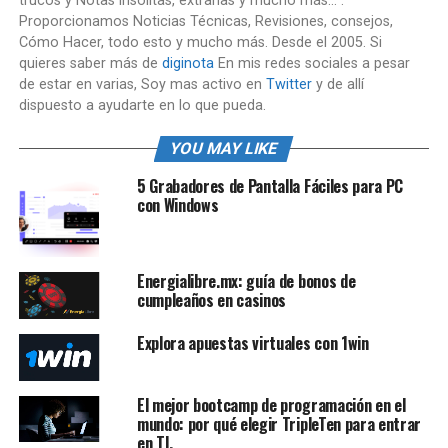
trucos y Notas insólitas, extrañas y mucho más... .
Proporcionamos Noticias Técnicas, Revisiones, consejos,
Cómo Hacer, todo esto y mucho más. Desde el 2005. Si
quieres saber más de
diginota
En mis redes sociales a pesar
de estar en varias, Soy mas activo en
Twitter
y de allí
dispuesto a ayudarte en lo que pueda.
YOU MAY LIKE
5 Grabadores de Pantalla Fáciles para PC
con Windows
Energialibre.mx: guía de bonos de
cumpleaños en casinos
Explora apuestas virtuales con 1win
El mejor bootcamp de programación en el
mundo: por qué elegir TripleTen para entrar
en TI.