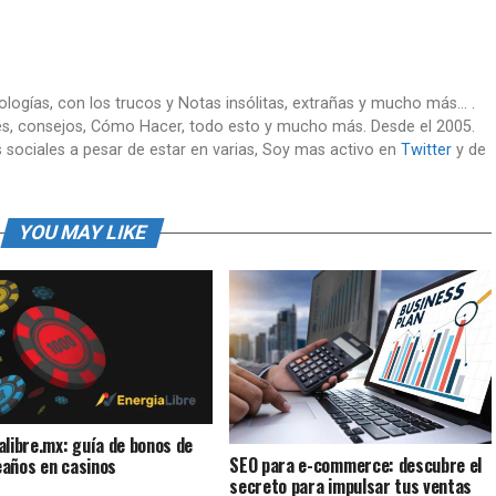
nologías, con los trucos y Notas insólitas, extrañas y mucho más... .
es, consejos, Cómo Hacer, todo esto y mucho más. Desde el 2005.
 sociales a pesar de estar en varias, Soy mas activo en
Twitter
y de
YOU MAY LIKE
alibre.mx: guía de bonos de
SEO para e-commerce: descubre el
años en casinos
secreto para impulsar tus ventas