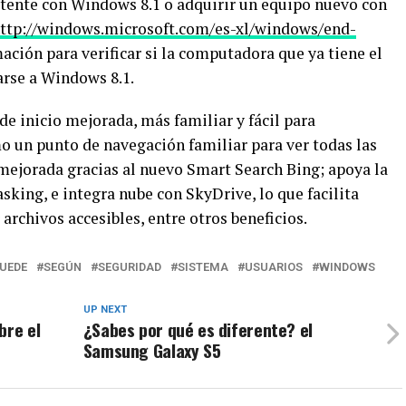
istente con Windows 8.1 o adquirir un equipo nuevo con
ttp://windows.microsoft.com/
es-xl/windows/end-
ción para verificar si la computadora que ya tiene el
arse a Windows 8.1.
e inicio mejorada, más familiar y fácil para
o un punto de navegación familiar para ver todas las
mejorada gracias al nuevo Smart Search Bing; apoya la
sking, e integra nube con SkyDrive, lo que facilita
 archivos accesibles, entre otros beneficios.
UEDE
SEGÚN
SEGURIDAD
SISTEMA
USUARIOS
WINDOWS
UP NEXT
bre el
¿Sabes por qué es diferente? el
Samsung Galaxy S5