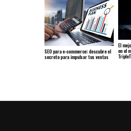
El mej
en el 
SEO para e-commerce: descubre el
Triple
secreto para impulsar tus ventas