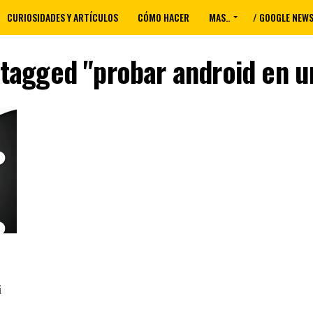
CURIOSIDADES Y ARTÍCULOS
CÓMO HACER
MAS..
/ GOOGLE NEW
 tagged "probar android en 
i