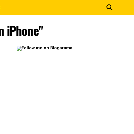
S
un iPhone"