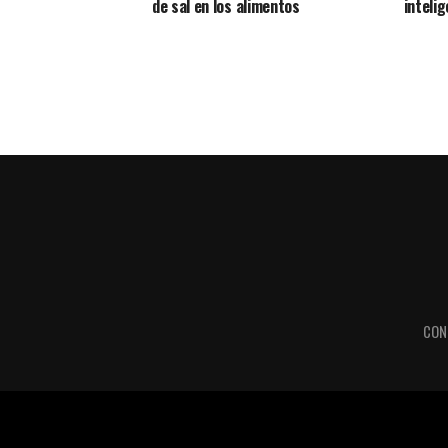
inteli
de sal en los alimentos
CON