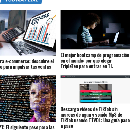
El mejor bootcamp de programación
en el mundo: por qué elegir
ra e-commerce: descubre el
TripleTen para entrar en TI.
o para impulsar tus ventas
Descarga videos de TikTok sin
marcas de agua y sonido Mp3 de
TikTok usando TTVDL: Una guía paso
a paso
T: El siguiente paso para las