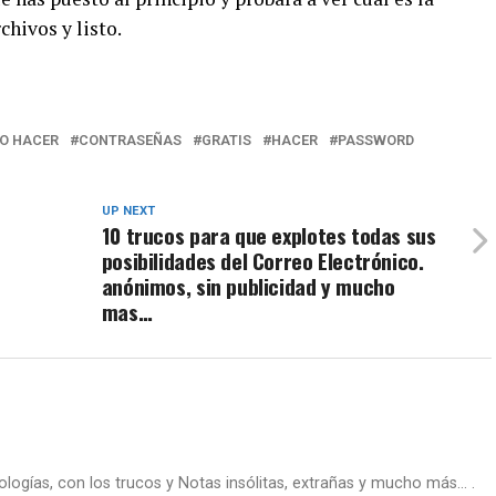
chivos y listo.
O HACER
CONTRASEÑAS
GRATIS
HACER
PASSWORD
UP NEXT
10 trucos para que explotes todas sus
posibilidades del Correo Electrónico.
anónimos, sin publicidad y mucho
mas…
nologías, con los trucos y Notas insólitas, extrañas y mucho más... .