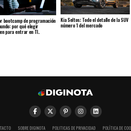
Kia Seltos: Todo el detalle de la SUV
or bootcamp de programación
número 1 del mercado
mundo: por qué elegir
Ten para entrar en TI.
TACTO
SOBRE DIGINOTA
POLITICAS DE PRIVACIDAD
POLÍTICA DE COO