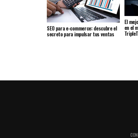
El mej
en el 
SEO para e-commerce: descubre el
Triple
secreto para impulsar tus ventas
CON