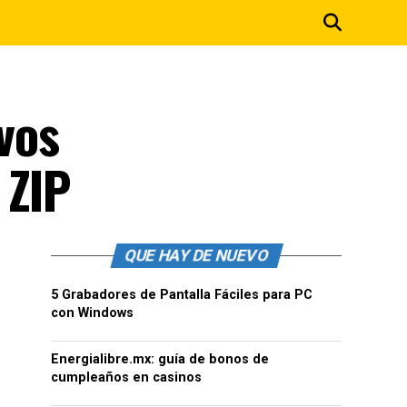
vos
 ZIP
QUE HAY DE NUEVO
5 Grabadores de Pantalla Fáciles para PC
con Windows
Energialibre.mx: guía de bonos de
cumpleaños en casinos