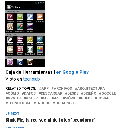
Caja de Herramientas |
en Google Play
Visto en
tecnojab
RELATED TOPICS:
APP
ARCHIVOS
ARQUITECTURA
CÓMO
DATOS
DESCARGAR
DESDE
DISEÑO
GOOGLE
GRATIS
HACER
MEJORES
MÓVIL
PUEDE
SOBRE
TECNOLOGÍA
TRUCOS
USUARIOS
UP NEXT
Blink Me, la red social de fotos ‘pecadoras’