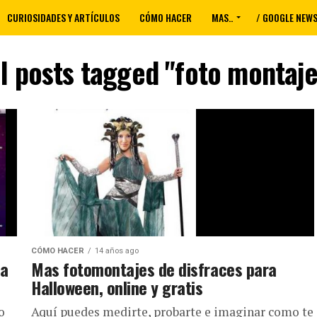
CURIOSIDADES Y ARTÍCULOS
CÓMO HACER
MAS..
/ GOOGLE NEW
ll posts tagged "foto montaje
CÓMO HACER
14 años ago
ra
Mas fotomontajes de disfraces para
Halloween, online y gratis
ro
Aquí puedes medirte, probarte e imaginar como te